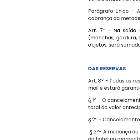
Parágrafo único - 
cobrança da metade 
Art. 7º - Na saída 
(manchas, gordura, s
objetos, será somado
DAS RESERVAS
Art. 8º - Todas as r
mail e estará garant
§ 1º - O cancelament
total do valor anteci
§ 2º - Cancelamentos
§ 3º- A mudança de
do hotel no momento 