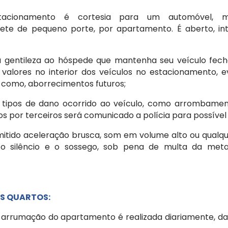
acionamento é cortesia para um automóvel, m
te de pequeno porte, por apartamento. É aberto, inte
a gentileza ao hóspede que mantenha seu veículo fec
 valores no interior dos veículos no estacionamento, e
 como, aborrecimentos futuros;
r tipos de dano ocorrido ao veículo, como arrombament
s por terceiros será comunicado a polícia para possível 
mitido aceleração brusca, som em volume alto ou qualq
 o silêncio e o sossego, sob pena de multa da me
S QUARTOS:
 e arrumação do apartamento é realizada diariamente, 