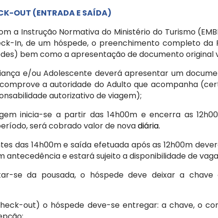
CK-OUT (ENTRADA E SAÍDA)
com a Instrução Normativa do Ministério do Turismo (EM
ck-In, de um hóspede, o preenchimento completo da F
edes) bem como a apresentação de documento original v
riança e/ou Adolescente deverá apresentar um document
 comprove a autoridade do Adulto que acompanha (cer
nsabilidade autorizativo de viagem);
gem inicia-se a partir das 14h00m e encerra as 12h0
período, será cobrado valor de nova
diária.
ntes das 14h00m e saída efetuada após as 12h00m deve
antecedência e estará sujeito a disponibilidade de vag
ntar-se da pousada, o hóspede deve deixar a chave
(check-out) o hóspede deve-se entregar: a chave, o co
epção;