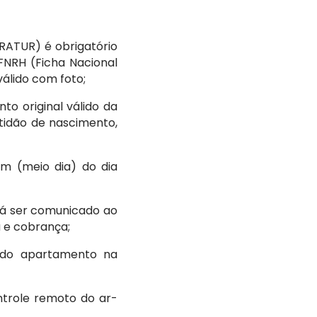
BRATUR) é obrigatório
NRH (Ficha Nacional
álido com foto;
o original válido da
tidão de nascimento,
0m (meio dia) do dia
rá ser comunicado ao
a e cobrança;
 do apartamento na
ntrole remoto do ar-