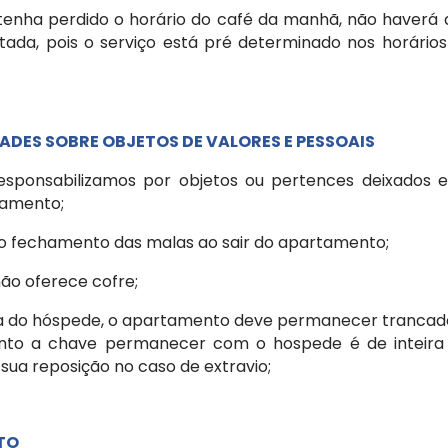
 tenha perdido o horário do café da manhã, não haverá 
a, pois o serviço está pré determinado nos horários r
ADES SOBRE OBJETOS DE VALORES E PESSOAIS
 responsabilizamos por objetos ou pertences deixados
tamento;
se o fechamento das malas ao sair do apartamento;
não oferece cofre;
cia do hóspede, o apartamento deve permanecer trancad
nto a chave permanecer com o hospede é de inteira 
sua reposição no caso de extravio;
TO