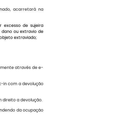
nado, acarretará na
r excesso de sujeira
r dano ou extravio de
bjeto extraviado;
almente através de e-
ck-in com a devolução
 direito a devolução.
endendo da ocupação