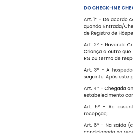
DO CHECK-IN E CHE
Art. 1º - De acordo 
quando Entrada/Che
de Registro de Hósp
Art. 2º - Havendo C
Criança e outro que
RG ou termo de respo
Art. 3º - A hospeda
seguinte. Após este 
Art. 4º - Chegada a
estabelecimento com 
Art. 5º - Ao ause
recepção;
Art. 6º - Na saída 
condicionado na rec