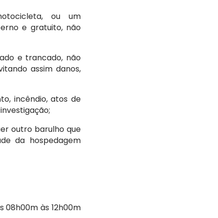
otocicleta, ou um
rno e gratuito, não
hado e trancado, não
vitando assim danos,
o, incêndio, atos de
investigação;
uer outro barulho que
tade da hospedagem
das 08h00m às 12h00m