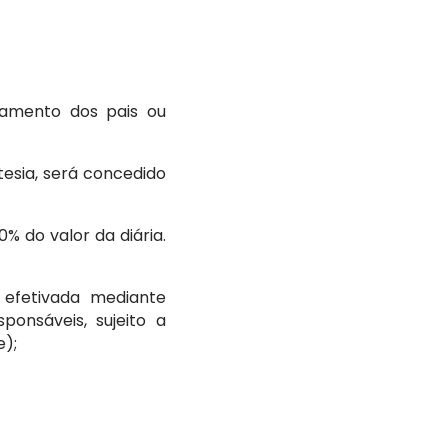
tamento dos pais ou
tesia, será concedido
0% do valor da diária.
efetivada mediante
onsáveis, sujeito a
e);